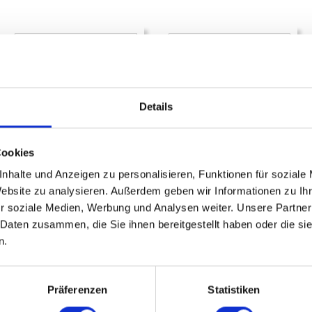
Details
Cookies
Jubiblähungs-Stream –
Ab sofort: Video
nhalte und Anzeigen zu personalisieren, Funktionen für soziale
10 Jahre Kackis
Podcasts
Website zu analysieren. Außerdem geben wir Informationen zu I
r soziale Medien, Werbung und Analysen weiter. Unsere Partner
 Daten zusammen, die Sie ihnen bereitgestellt haben oder die s
MEHR...
MEHR...
n.
Präferenzen
Statistiken