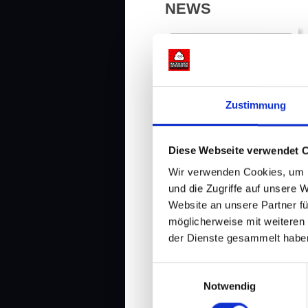
NEWS
Zustimmung
Diese Webseite verwendet 
Hamburger Abendblatt
Wir verwenden Cookies, um I
über Kack & Sach
und die Zugriffe auf unsere 
Website an unsere Partner fü
möglicherweise mit weiteren
MEHR...
der Dienste gesammelt habe
Einwilligungsauswahl
Notwendig