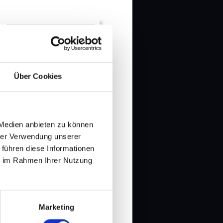
Über Cookies
Neue Tour: POGEN IN
 Medien anbieten zu können
TOGEN 2027
hrer Verwendung unserer
 führen diese Informationen
ie im Rahmen Ihrer Nutzung
MEHR...
Marketing