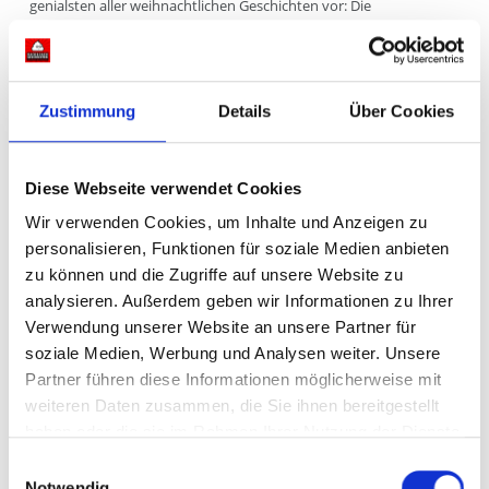
genialsten aller weihnachtlichen Geschichten vor: Die
Weihnachtsgeschichte (Christmas Carol) nach Charles Dickens.
Was ist an der Geschichte so genial? Auf welchen grauenhaften
historischen Tatsachen basiert sie? Hat Scrooge ein reales Vorbild
und vielleicht seine anale Phase nie verlassen? Schwingt eure
Zustimmung
Details
Über Cookies
Glöckchen in diese Podcast Folge. Frohe Weihnachten alle
miteinander.
Diese Webseite verwendet Cookies
PODCAST FOLGEN
17 DEZ. 2019
Wir verwenden Cookies, um Inhalte und Anzeigen zu
personalisieren, Funktionen für soziale Medien anbieten
SHARE
zu können und die Zugriffe auf unsere Website zu
analysieren. Außerdem geben wir Informationen zu Ihrer
Verwendung unserer Website an unsere Partner für
soziale Medien, Werbung und Analysen weiter. Unsere
Partner führen diese Informationen möglicherweise mit
weiteren Daten zusammen, die Sie ihnen bereitgestellt
haben oder die sie im Rahmen Ihrer Nutzung der Dienste
Über Kack & Sach:
gesammelt haben.
Einwilligungsauswahl
Wenn aus scherzhaften Übertreibungen spannender
Notwendig