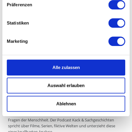
Präferenzen
PODCAST FOLGEN
14 SEP. 2020
SHARE
Statistiken
Marketing
Alle zulassen
Über Kack & Sach:
Wenn aus scherzhaften Übertreibungen spannender
Auswahl erlauben
Gedankenstoff wird.
Welche Naturgesetze herrschen in der Welt von Spongebob?
Welche psychische Störung hat Darth Vader? Welche politischen
Ablehnen
Instanzen gibt es im Harry Potter Universum?
Für Fred und Tobi sind das keine Banalitäten, sondern die großen
Fragen der Menschheit. Der Podcast Kack & Sachgeschichten
spricht über Filme, Serien, fiktive Welten und unterzieht diese
einer knallharten Analyse.