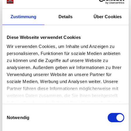
Zustimmung
Details
Über Cookies
#142: Toy Story und der Weltschmerz
Diese Webseite verwendet Cookies
Wir verwenden Cookies, um Inhalte und Anzeigen zu
Die Toy Story Reihe
personalisieren, Funktionen für soziale Medien anbieten
Verdammt nochmal, haben wir geflennt als sich Andy von seinen
zu können und die Zugriffe auf unsere Website zu
Spielsachen verabschiedet hat. Wir stellen fest, wie sehr wir die
analysieren. Außerdem geben wir Informationen zu Ihrer
Toy Story Reihe lieben und wie viele ernste Themen darin
verarbeitet werden.
Verwendung unserer Website an unsere Partner für
soziale Medien, Werbung und Analysen weiter. Unsere
– – – – – – – – – –
Partner führen diese Informationen möglicherweise mit
WERBUNG
BLINKIST ist eine App, die interessante Sachbücher in
weiteren Daten zusammen, die Sie ihnen bereitgestellt
einprägsame Kurztexte verpackt und erklärt. Auch zum Anhören
haben oder die sie im Rahmen Ihrer Nutzung der Dienste
auf dem Smartphone. Kack & Sach Hörer bekommen jetzt 25%
gesammelt haben.
Einwilligungsauswahl
Rabatt auf das Jahresabo Blinkist Premium.
Notwendig
Folge dafür diesem Link:
www.blinkist.de/kus