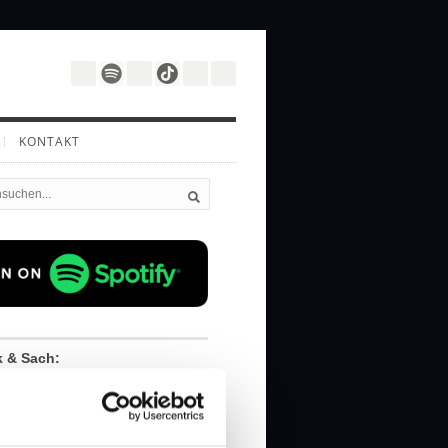
KONTAKT
k & Sach:
cherzhaften Übertreibungen
 Gedankenstoff wird.
urgesetze herrschen in der Welt