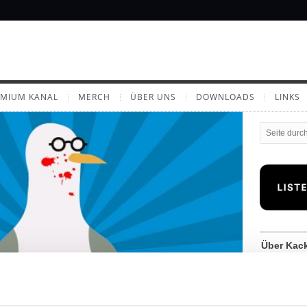
EMIUM KANAL
MERCH
ÜBER UNS
DOWNLOADS
LINKS
Über Kac
Wenn aus s
spannender
Welche Nat