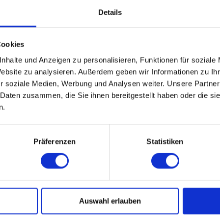
von Sponge
Details
hat Darth V
Instanzen g
Für Fred un
Cookies
sondern di
Der Podcast
nhalte und Anzeigen zu personalisieren, Funktionen für soziale
über Filme,
Website zu analysieren. Außerdem geben wir Informationen zu I
unterzieht 
r soziale Medien, Werbung und Analysen weiter. Unsere Partner
 Daten zusammen, die Sie ihnen bereitgestellt haben oder die s
n.
Präferenzen
Statistiken
ögelchen
Auswahl erlauben