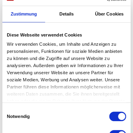
Zustimmung
Details
Über Cookies
PODCAST FOLGEN
20 JUNI 2022
Diese Webseite verwendet Cookies
SHARE
Wir verwenden Cookies, um Inhalte und Anzeigen zu
personalisieren, Funktionen für soziale Medien anbieten
zu können und die Zugriffe auf unsere Website zu
analysieren. Außerdem geben wir Informationen zu Ihrer
Verwendung unserer Website an unsere Partner für
soziale Medien, Werbung und Analysen weiter. Unsere
Partner führen diese Informationen möglicherweise mit
Über Kack & Sach:
weiteren Daten zusammen, die Sie ihnen bereitgestellt
Wenn aus scherzhaften Übertreibungen spannender
haben oder die sie im Rahmen Ihrer Nutzung der Dienste
Gedankenstoff wird.
gesammelt haben.
Einwilligungsauswahl
Welche Naturgesetze herrschen in der Welt von Spongebob?
Notwendig
Welche psychische Störung hat Darth Vader? Welche politischen
Instanzen gibt es im Harry Potter Universum?
Für Fred und Tobi sind das keine Banalitäten, sondern die großen