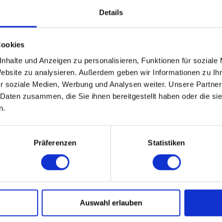
von Sponge
Details
hat Darth V
Instanzen g
Für Fred un
Cookies
sondern di
Der Podcast
nhalte und Anzeigen zu personalisieren, Funktionen für soziale
über Filme,
Website zu analysieren. Außerdem geben wir Informationen zu I
unterzieht 
r soziale Medien, Werbung und Analysen weiter. Unsere Partner
 Daten zusammen, die Sie ihnen bereitgestellt haben oder die s
n.
Präferenzen
Statistiken
d die Biopic-Formel
Auswahl erlauben