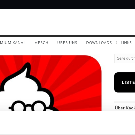
EMIUM KANAL
MERCH
ÜBER UNS
DOWNLOADS
LINKS
Über Kac
Wenn aus s
spannender
Welche Nat