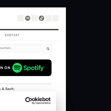
KONTAKT
k & Sach:
cherzhaften Übertreibungen
 Gedankenstoff wird.
urgesetze herrschen in der Welt