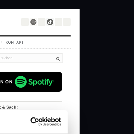
KONTAKT
k & Sach:
cherzhaften Übertreibungen
 Gedankenstoff wird.
urgesetze herrschen in der Welt