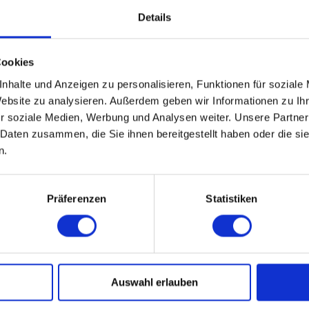
von Sponge
Details
hat Darth V
Instanzen g
Für Fred un
Cookies
sondern di
Der Podcast
nhalte und Anzeigen zu personalisieren, Funktionen für soziale
über Filme,
Website zu analysieren. Außerdem geben wir Informationen zu I
unterzieht 
r soziale Medien, Werbung und Analysen weiter. Unsere Partner
 Daten zusammen, die Sie ihnen bereitgestellt haben oder die s
n.
Präferenzen
Statistiken
 Films
Auswahl erlauben