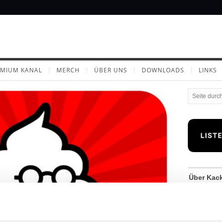
EMIUM KANAL
MERCH
ÜBER UNS
DOWNLOADS
LINKS
Über Kac
Wenn aus s
spannender
Welche Nat