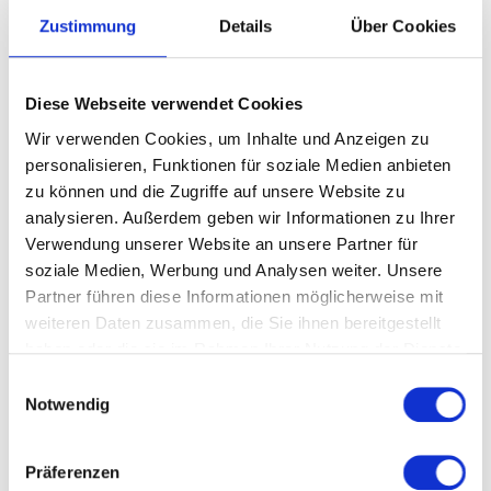
Zustimmung
Details
Über Cookies
NEWS
24 MAI 2022
SHARE
Diese Webseite verwendet Cookies
Wir verwenden Cookies, um Inhalte und Anzeigen zu
personalisieren, Funktionen für soziale Medien anbieten
zu können und die Zugriffe auf unsere Website zu
analysieren. Außerdem geben wir Informationen zu Ihrer
Verwendung unserer Website an unsere Partner für
Über Kack & Sach:
soziale Medien, Werbung und Analysen weiter. Unsere
Partner führen diese Informationen möglicherweise mit
Wenn aus scherzhaften Übertreibungen spannender
weiteren Daten zusammen, die Sie ihnen bereitgestellt
Gedankenstoff wird.
haben oder die sie im Rahmen Ihrer Nutzung der Dienste
Welche Naturgesetze herrschen in der Welt von Spongebob?
gesammelt haben.
Welche psychische Störung hat Darth Vader? Welche politischen
Einwilligungsauswahl
Instanzen gibt es im Harry Potter Universum?
Notwendig
Für Fred und Tobi sind das keine Banalitäten, sondern die großen
Fragen der Menschheit. Der Podcast Kack & Sachgeschichten
spricht über Filme, Serien, fiktive Welten und unterzieht diese
Präferenzen