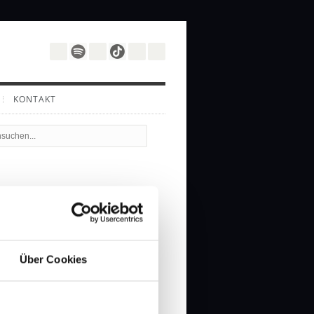
KONTAKT
k & Sach:
cherzhaften Übertreibungen
 Gedankenstoff wird.
Über Cookies
urgesetze herrschen in der Welt
bob? Welche psychische Störung
ader? Welche politischen