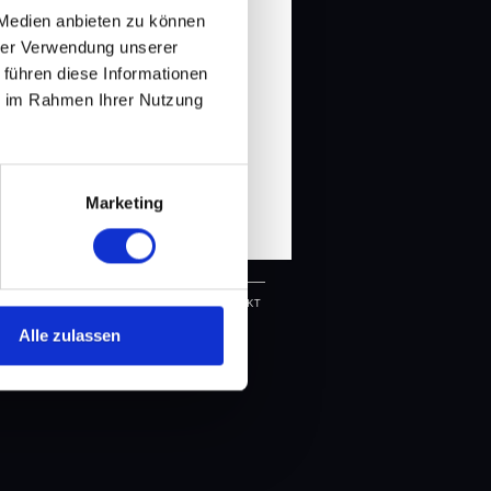
ibt es im Harry Potter Universum?
 Medien anbieten zu können
d Tobi sind das keine Banalitäten,
hrer Verwendung unserer
e großen Fragen der Menschheit.
 führen diese Informationen
 Kack & Sachgeschichten spricht
 Serien, fiktive Welten und
ie im Rahmen Ihrer Nutzung
diese einer knallharten Analyse.
Marketing
R UNS
DOWNLOADS
LINKS
KONTAKT
Alle zulassen