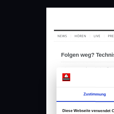
NEWS
HÖREN
LIVE
PR
Folgen weg? Techni
Bei unserem Podcast-Hoster gibt 
den nächsten Tagen einige Folgen b
eure Geduld. Der Premium Kanal ist
Zustimmung
NEWS
05 DEZ. 2025
SHARE
Diese Webseite verwendet 