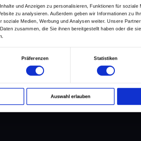
Instanzen g
nhalte und Anzeigen zu personalisieren, Funktionen für soziale
Für Fred un
Website zu analysieren. Außerdem geben wir Informationen zu I
sondern di
r soziale Medien, Werbung und Analysen weiter. Unsere Partner
Der Podcast
über Filme,
 Daten zusammen, die Sie ihnen bereitgestellt haben oder die s
unterzieht 
n.
Präferenzen
Statistiken
EXETO
NEWS
HÖREN
LIVE
PREMIUM KANAL
MERCH
ÜBE
Auswahl erlauben