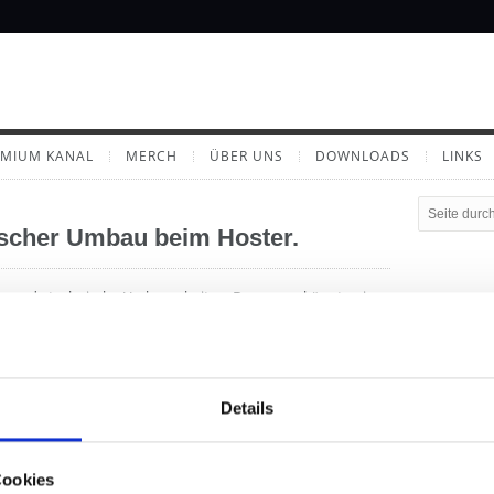
EMIUM KANAL
MERCH
ÜBER UNS
DOWNLOADS
LINKS
scher Umbau beim Hoster.
es grade technische Umbauarbeiten. Deswegen könnten in
ei euch nicht abrufbar sein. Großes Sorry und danke für
 davon nicht betroffen.
Über Kac
Wenn aus s
spannender
Details
Welche Nat
von Sponge
hat Darth V
Cookies